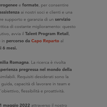
erogenee
formate
e
, per consentire
assistenza
ai nostri soci e clienti e una
servizio
e supporto e garanzia di un
ottica di costante miglioramento: questo
Talent Program Retail
tivo, avvia il
,
percorso da
Capo Reparto
 in
al
i 6 mesi.
milia Romagna
. La ricerca è rivolta
sperienza pregressa nel mondo della
imilabili. Requisiti desiderati sono la
 guida, capacità di lavorare in team e
biettivo, flessibilità e proattività.
 21 maggio 2022
attraverso il nostro