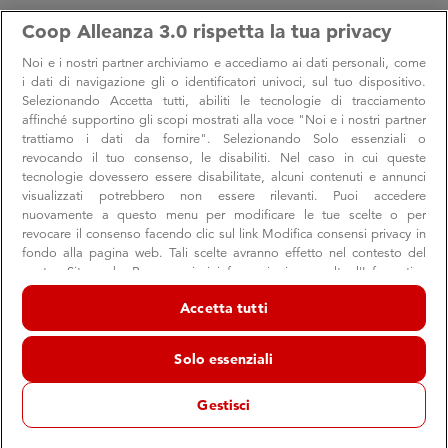
Coop Alleanza 3.0 rispetta la tua privacy
Noi e i nostri
partner archiviamo e accediamo ai dati personali, come
i dati di navigazione gli o identificatori univoci, sul tuo dispositivo.
Selezionando Accetta tutti, abiliti le tecnologie di tracciamento
affinché supportino gli scopi mostrati alla voce "Noi e i nostri partner
trattiamo i dati da fornire". Selezionando Solo essenziali o
revocando il tuo consenso, le disabiliti. Nel caso in cui queste
tecnologie dovessero essere disabilitate, alcuni contenuti e annunci
visualizzati potrebbero non essere rilevanti. Puoi accedere
nuovamente a questo menu per modificare le tue scelte o per
revocare il consenso facendo clic sul link Modifica consensi privacy in
fondo alla pagina web. Tali scelte avranno effetto nel contesto del
nostro Sito web. Per maggiori informazioni, consulta l'Informativa
sulla privacy.
Accetta tutti
Noi e i nostri partner trattiamo i dati per fornire:
Archiviare informazioni su dispositivo e/o accedervi. Dati di
Solo essenziali
geolocalizzazione precisi e identificazione attraverso la scansione del
dispositivo. Pubblicità e contenuti personalizzati, misurazione delle
PERSONE
prestazioni dei contenuti e degli annunci, ricerche sul pubblico,
Gestisci
sviluppo di servizi.
Elenco dei partner (fornitori)