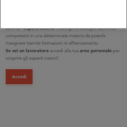
lavoratrici di essere non solo partecipanti passivi ma
contributori attivi
contributori e
anche
, in qualità di
docenti
. Con questo spirito abbiamo identificato una
“esperti interni”
serie di
, colleghi e colleghe talmente
competenti in una determinata materia da poterla
insegnare tramite formazioni in affiancamento.
Se sei un lavoratore
area personale
accedi alla tua
per
scoprire gli esperti interni!
Accedi